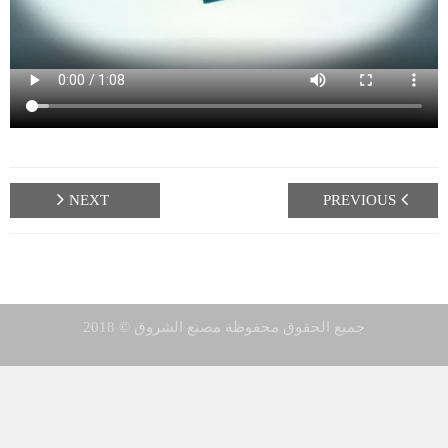
- - القص والتشكيل
- - إعادة التدوير
- - الشحن
المنتجات
NEXT
PREVIOUS
- المراكي والتكايات
- الكنبات
- مساند الظهر
جميع الحقوق محفوظة مصنع الشروق © 2018
- تشكيل أرضيات
النافذة الإعلامية